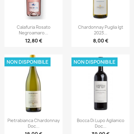
Anteprima
Anteprima


Calafuria Rosato
Chardonnay Puglia Igt
Negroamaro...
2023...
12,80 €
8,00 €
NON DISPONIBILE
NON DISPONIBILE
Anteprima
Anteprima


Pietrabianca Chardonnay
Bocca Di Lupo Aglianico
Doc...
Doc...
18,00 €
39,90 €