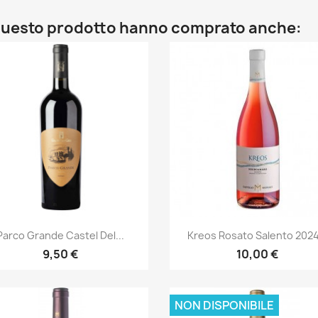
o questo prodotto hanno comprato anche:
Anteprima
Anteprima


Parco Grande Castel Del...
Kreos Rosato Salento 2024.
9,50 €
10,00 €
NON DISPONIBILE