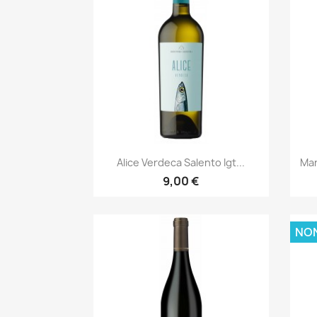
Anteprima

Alice Verdeca Salento Igt...
Mar
9,00 €
NON