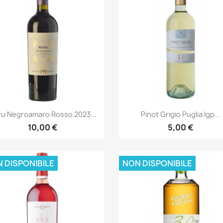
Anteprima
Anteprima


u Negroamaro Rosso 2023...
Pinot Grigio Puglia Igp...
10,00 €
5,00 €
 DISPONIBILE
NON DISPONIBILE