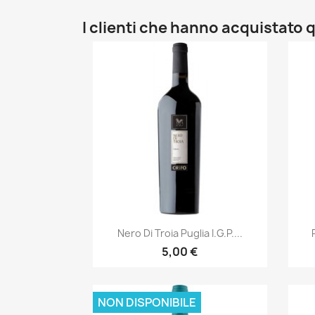
I clienti che hanno acquistat
Anteprima

Nero Di Troia Puglia I.G.P....
5,00 €
NON DISPONIBILE