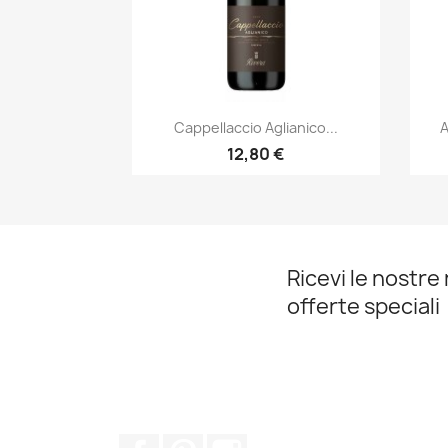
Anteprima

Cappellaccio Aglianico...
A
12,80 €
Ricevi le nostre 
offerte speciali
Facebook
Pinterest
Instagram