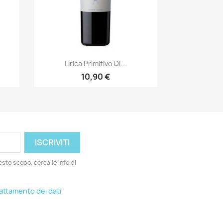
Anteprima

Lirica Primitivo Di...
10,90 €
esto scopo, cerca le info di
rattamento dei dati