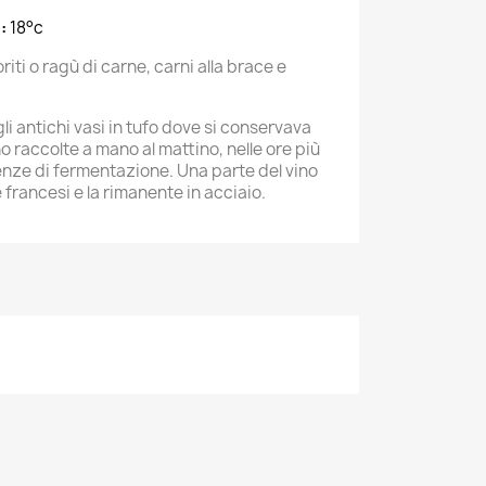
:
18°c
riti o ragù di carne, carni alla brace e
li antichi vasi in tufo dove si conservava
o raccolte a mano al mattino, nelle ore più
enze di fermentazione. Una parte del vino
 francesi e la rimanente in acciaio.