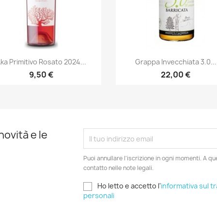
Anteprima
Anteprima


ka Primitivo Rosato 2024...
Grappa Invecchiata 3.0...
9,50 €
22,00 €
novità e le
Puoi annullare l'iscrizione in ogni momenti. A qu
contatto nelle note legali.
Ho letto e accetto l'
informativa sul t
personali