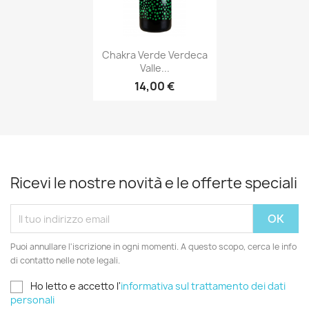
Anteprima

Chakra Verde Verdeca
Valle...
14,00 €
Ricevi le nostre novità e le offerte speciali
Puoi annullare l'iscrizione in ogni momenti. A questo scopo, cerca le info
di contatto nelle note legali.
Ho letto e accetto l'
informativa sul trattamento dei dati
personali