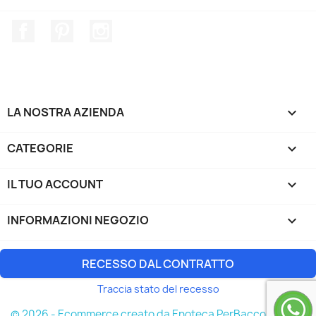
Facebook
Pinterest
Instagram
LA NOSTRA AZIENDA

CATEGORIE

IL TUO ACCOUNT

INFORMAZIONI NEGOZIO
keyboard_arrow_down
RECESSO DAL CONTRATTO
Traccia stato del recesso
© 2026 - Ecommerce creato da Enoteca PerBacco