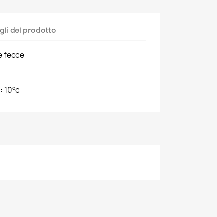
gli del prodotto
e fecce
l
:
10°c