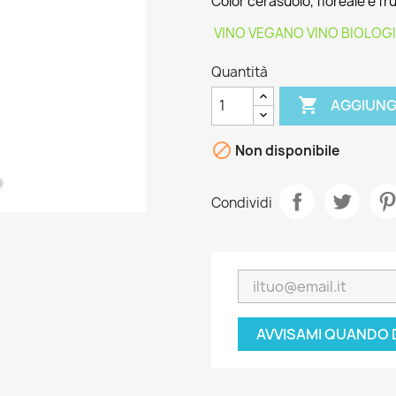
Color cerasuolo, floreale e fr
VINO VEGANO
VINO BIOLOG
Quantità

AGGIUNG

Non disponibile
Condividi
AVVISAMI QUANDO 