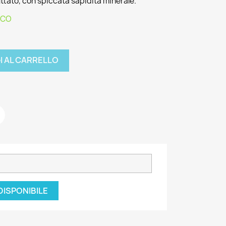
uttato, con spiccata sapidità minerale.
ICO
I AL CARRELLO
DISPONIBILE