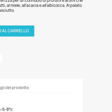
terizza per un connubio di profumi e aromi che
tti, al miele, all’acacia e all’albicocca. Al palato
asciutto.
I AL CARRELLO
gli del prodotto
:
6-8°c