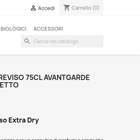
shopping_cart

Carrello
(0)
Accedi
BIOLOGICI
ACCESSORI
search
EVISO 75CL AVANTGARDE
NETTO
so Extra Dry