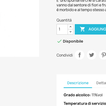
E' uno spumante che si carat
vanno dal sentore di fiori e fru
è morbido e al tempo stesso 
Quantità

AGGIUNG

Disponibile
Condividi
Descrizione
Detta
Grado alcolico:
11%vol
Temperatura di servizio