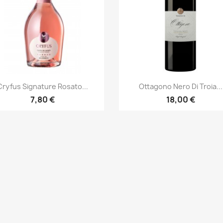
Anteprima
Anteprima


Cryfus Signature Rosato...
Ottagono Nero Di Troia...
7,80 €
18,00 €