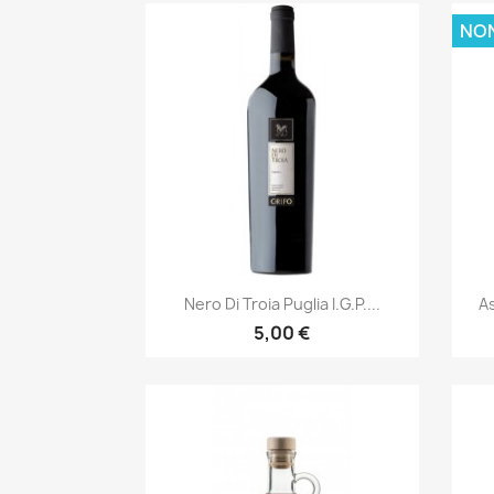
NON
Anteprima

Nero Di Troia Puglia I.G.P....
As
5,00 €