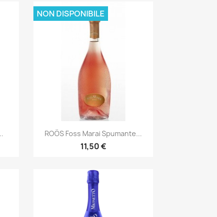
NON DISPONIBILE
Anteprima

..
ROÖS Foss Marai Spumante...
11,50 €