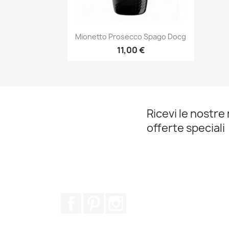
Anteprima

Mionetto Prosecco Spago Docg
11,00 €
Ricevi le nostre 
offerte speciali
Facebook
Pinterest
Instagram