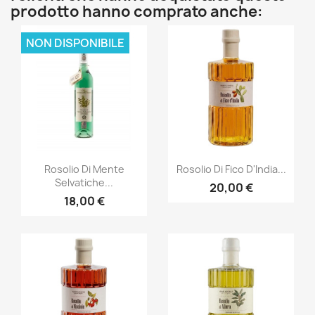
prodotto hanno comprato anche:
NON DISPONIBILE
Anteprima
Anteprima


Rosolio Di Mente
Rosolio Di Fico D'India...
Selvatiche...
20,00 €
18,00 €