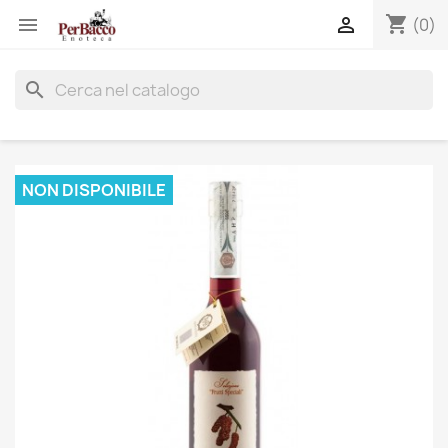
shopping_cart


(0)
search
NON DISPONIBILE