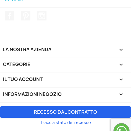
Facebook
Pinterest
Instagram
LA NOSTRA AZIENDA

CATEGORIE

IL TUO ACCOUNT

INFORMAZIONI NEGOZIO
keyboard_arrow_down
RECESSO DAL CONTRATTO
Traccia stato del recesso