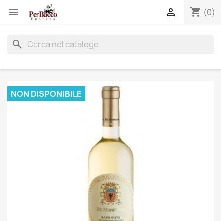
shopping_cart


(0)
search
NON DISPONIBILE