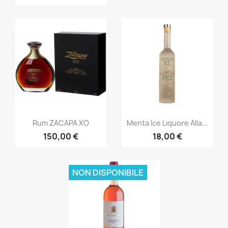
Anteprima
Anteprima


Rum ZACAPA XO
Menta Ice Liquore Alla...
150,00 €
18,00 €
NON DISPONIBILE