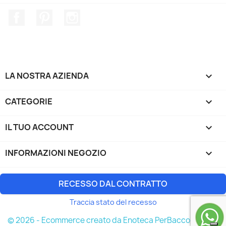
Facebook
Pinterest
Instagram
LA NOSTRA AZIENDA

CATEGORIE

IL TUO ACCOUNT

INFORMAZIONI NEGOZIO
keyboard_arrow_down
RECESSO DAL CONTRATTO
Traccia stato del recesso
© 2026 - Ecommerce creato da Enoteca PerBacco