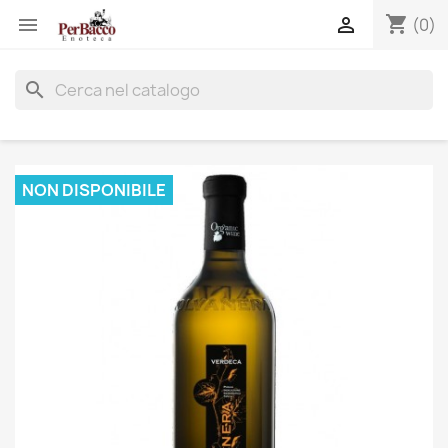
shopping_cart


(0)
search
NON DISPONIBILE