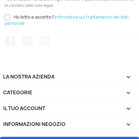
di contatto nelle note legali.
Ho letto e accetto l'
informativa sul trattamento dei dati
personali
Facebook
Pinterest
Instagram
LA NOSTRA AZIENDA

CATEGORIE

IL TUO ACCOUNT

INFORMAZIONI NEGOZIO
keyboard_arrow_down