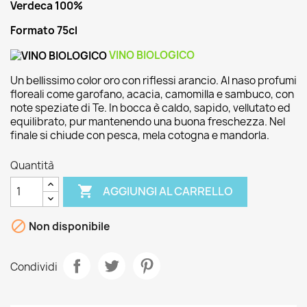
Verdeca 100%
Formato 75cl
VINO BIOLOGICO
Un bellissimo color oro con riflessi arancio. Al naso profumi
floreali come garofano, acacia, camomilla e sambuco, con
note speziate di Te. In bocca è caldo, sapido, vellutato ed
equilibrato, pur mantenendo una buona freschezza. Nel
finale si chiude con pesca, mela cotogna e mandorla.
Quantità

AGGIUNGI AL CARRELLO

Non disponibile
Condividi