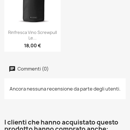
Anteprima

Rinfresca Vino Screwpull
Le...
18,00 €
Commenti (0)
Ancora nessuna recensione da parte degli utenti.
I clienti che hanno acquistato questo
prodotto hanno comprato anche: