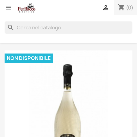
shopping_cart


(0)
search
NON DISPONIBILE