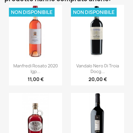
NON DISPONIBILE
NON DISPONIBILE
Anteprima
Anteprima


Manfredi Rosato 2020
Vandalo Nero Di Troia
Igp...
Docg...
11,00 €
20,00 €