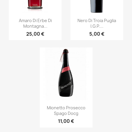
Anteprima
Anteprima


Amaro Di Erbe Di
Nero Di Troia Puglia
Montagna...
I.G.P....
25,00 €
5,00 €
Anteprima

Mionetto Prosecco
Spago Docg
11,00 €